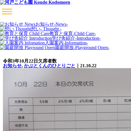
お知らせ
-News-
想い
- Thought -
教育と保育
-Child Care-
学び舎紹介
-Introduction-
入園案内
-Information-
園庭開放
-Playground Open-
令和3年10月22日欠席者数
お知らせ
,
かぶとくんのひとりごと
｜21.10.22