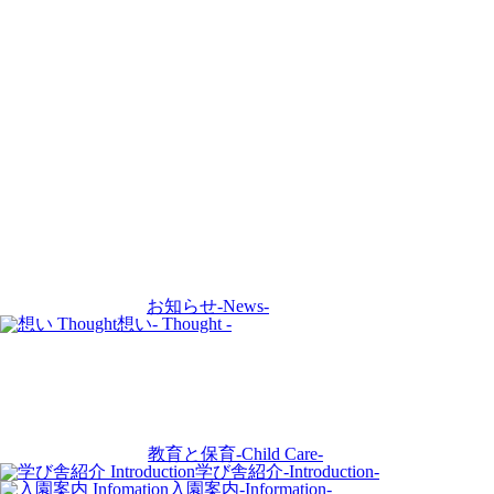
お知らせ
-News-
想い
- Thought -
教育と保育
-Child Care-
学び舎紹介
-Introduction-
入園案内
-Information-