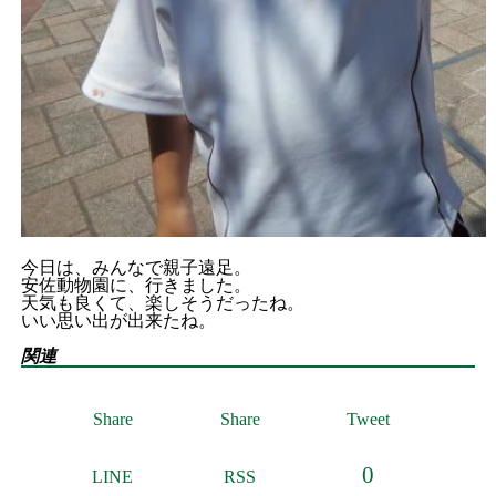
今日は、みんなで親子遠足。
安佐動物園に、行きました。
天気も良くて、楽しそうだったね。
いい思い出が出来たね。
関連
Share
Share
Tweet
0
LINE
RSS