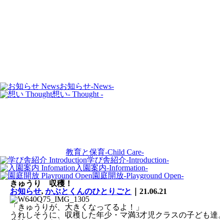
お知らせ
-News-
想い
- Thought -
教育と保育
-Child Care-
学び舎紹介
-Introduction-
入園案内
-Information-
園庭開放
-Playground Open-
きゅうり 収穫！
お知らせ
,
かぶとくんのひとりごと
｜21.06.21
「きゅうりが、大きくなってるよ！」
うれしそうに、収穫した年少・マ満3才児クラスの子ども達