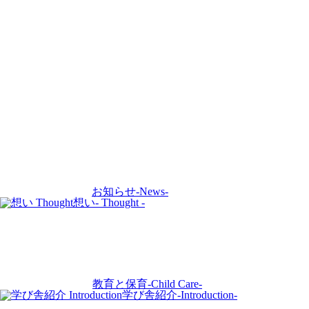
お知らせ
-News-
想い
- Thought -
教育と保育
-Child Care-
学び舎紹介
-Introduction-