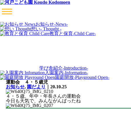
お知らせ
-News-
想い
- Thought -
教育と保育
-Child Care-
学び舎紹介
-Introduction-
入園案内
-Information-
園庭開放
-Playground Open-
運動会 ４・５歳児
お知らせ
,
園だより
｜20.10.25
４・５歳、年中・年長さんの運動会
今日も天気で、みんながんばったね