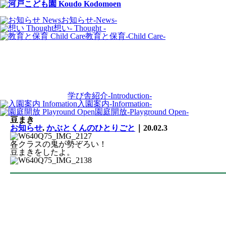
お知らせ
-News-
想い
- Thought -
教育と保育
-Child Care-
学び舎紹介
-Introduction-
入園案内
-Information-
園庭開放
-Playground Open-
豆まき
お知らせ
,
かぶとくんのひとりごと
｜20.02.3
各クラスの鬼が勢ぞろい！
豆まきをしたよ。