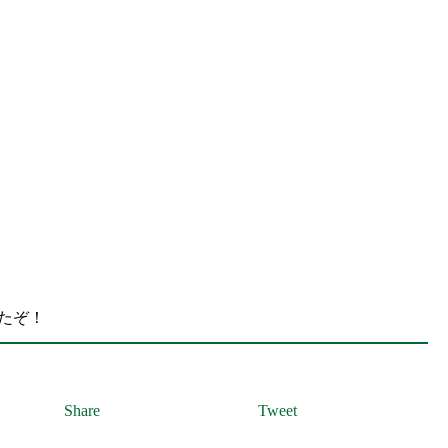
たぞ！
Share
Tweet