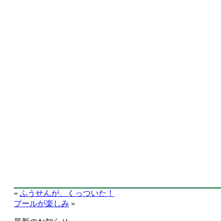
«
ふうせんが、くっついた！
プールが楽しみ
»