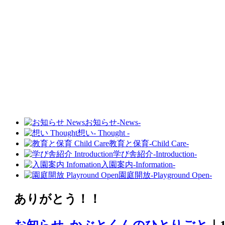
お知らせ
-News-
想い
- Thought -
教育と保育
-Child Care-
学び舎紹介
-Introduction-
入園案内
-Information-
園庭開放
-Playground Open-
ありがとう！！
お知らせ
,
かぶとくんのひとりごと
｜1