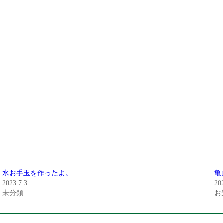
水お手玉を作ったよ。
亀
2023.7.3
20
未分類
お