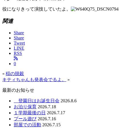
役になりきって演技していたよ。
関連
Share
Share
Tweet
LINE
RSS
0
«
稲の脱穀
キティちゃんも発表会でるよ。
»
最新のお知らせ
登園日はお誕生日会
2026.8.6
お泊り保育
2026.7.18
１学期最後の日
2026.7.17
プール遊び
2026.7.16
部屋での活動
2026.7.15