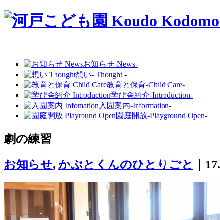
お知らせ
-News-
想い
- Thought -
教育と保育
-Child Care-
学び舎紹介
-Introduction-
入園案内
-Information-
園庭開放
-Playground Open-
劇の練習
お知らせ
,
かぶとくんのひとりごと
｜17.