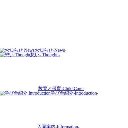
お知らせ
-News-
想い
- Thought -
教育と保育
-Child Care-
学び舎紹介
-Introduction-
入園案内
-Information-