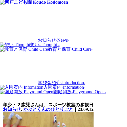
お知らせ
-News-
想い
- Thought -
教育と保育
-Child Care-
学び舎紹介
-Introduction-
入園案内
-Information-
園庭開放
-Playground Open-
年少・２歳児さんは、スポーツ教室の参観日
お知らせ
,
かぶとくんのひとりごと
｜23.09.12