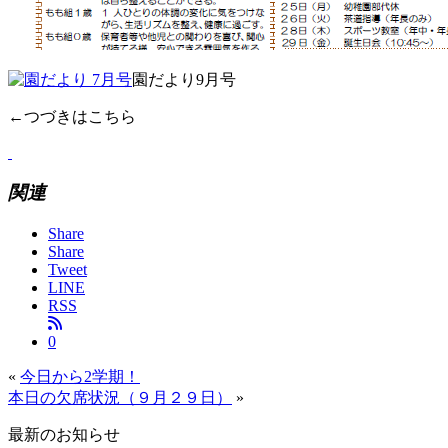
園だより9月号
←つづきはこちら
関連
Share
Share
Tweet
LINE
RSS
0
«
今日から2学期！
本日の欠席状況（９月２９日）
»
最新のお知らせ