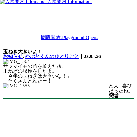
入園案内
-Information-
園庭開放
-Playground Open-
玉ねぎ大きいよ！
お知らせ
,
かぶとくんのひとりごと
｜23.05.26
サツマイモの苗を植えた後、
玉ねぎの収穫をしたよ。
「今年の玉ねぎは大きいな！」
「たくさんとれたー！」
と大
喜び
だったね。
関連